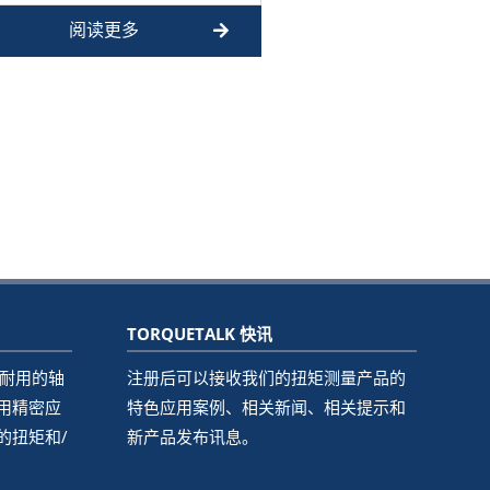
价高昂的问题。装有热甜点的托盘
阅读更多
由传送带移动通过一系…
TORQUETALK 快讯
坚固耐用的轴
注册后可以接收我们的扭矩测量产品的
用精密应
特色应用案例、相关新闻、相关提示和
的扭矩和/
新产品发布讯息。