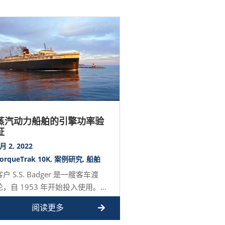
蒸汽动力船舶的引擎功率验
证
月 2, 2022
orqueTrak 10K
,
案例研究
,
船舶
客户 S.S. Badger 是一艘客车渡
轮，自 1953 年开始投入使用。目
前，它穿梭于威斯康星州马尼托瓦
阅读更多
克…