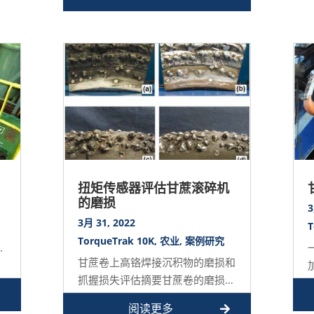
扭矩传感器评估甘蔗滚碎机
的磨损
3
3月 31, 2022
T
TorqueTrak 10K
,
农业
,
案例研究
.
甘蔗卷上高铬焊接沉积物的磨损和
抓握损失评估摘要甘蔗卷的磨损对
于甘蔗行业来说是一个昂贵的维护
阅读更多