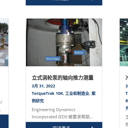
立式涡轮泵的轴向推力测量
3月 31, 2022
3
TorqueTrak 10K
,
工业和制造业
,
案
T
例研究
R
/
弹
Engineering Dynamics
如
Incorporated (EDI) 被要求帮助对
立式水泵进行轴向载…