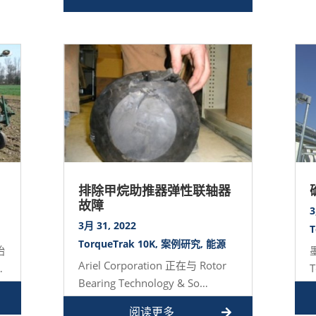
问题。磨损导致蔗糖提…
排除甲烷助推器弹性联轴器
故障
3
3月 31, 2022
T
TorqueTrak 10K
,
案例研究
,
能源
始
Ariel Corporation 正在与 Rotor
考
Bearing Technology & So…
深
阅读更多