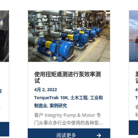
使用扭矩遥测进行泵效率测
试
4月 2, 2022
4
案
TorqueTrak 10K
,
土木工程
,
工业和
T
制造业
,
案例研究
于
客户 Integrity Pump & Motor 专
振
门从事众多行业中使用的各种泵的
设计、制造和测试。…
阅读更多