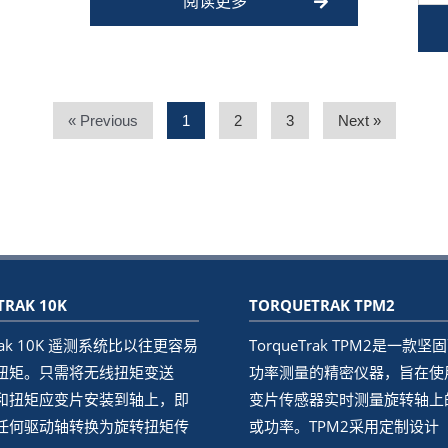
阅读更多
« Previous
1
2
3
Next »
TRAK 10K
TORQUETRAK TPM2
Trak 10K 遥测系统比以往更容易
TorqueTrak TPM2是一款
扭矩。只需将无线扭矩变送
功率测量的精密仪器，旨在使
和扭矩应变片安装到轴上，即
变片传感器实时测量旋转轴上
任何驱动轴转换为旋转扭矩传
或功率。TPM2采用定制设计